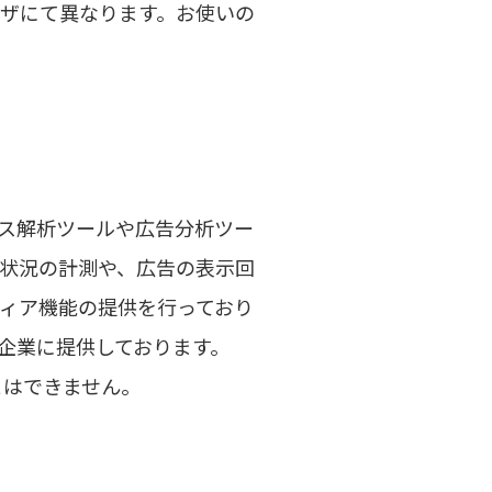
ウザにて異なります。お使いの
会社概要・沿革
アクセス
採用情報
採用情報 TOP
ス解析ツールや広告分析ツー
用状況の計測や、広告の表示回
新卒採用募集情報
ィア機能の提供を行っており
一般採用募集情報
企業に提供しております。
とはできません。
お問い合わせ