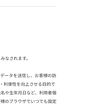
オフィス移転
オフィス レイアウト設計
オフィス家具
ネットワーク配線工事
ネットワークセキュリティ
とみなされます。
防犯カメラ工事
ルデータを送信し、お客様の訪
施工事例
・利便性を向上させる目的で
会社案内
氏名や生年月日など、利用者個
客様のブラウザでいつでも設定
代表メッセージ・経営理念