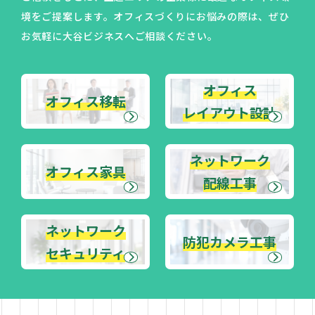
サービス案内
境をご提案します。オフィスづくりにお悩みの際は、ぜひ
お気軽に大谷ビジネスへご相談ください。
オフィス移転
オフィス レイアウト設計
オフィス
オフィス移転
オフィス家具
レイアウト設計
ネットワーク配線工事
ネットワーク
ネットワークセキュリティ
オフィス家具
配線工事
防犯カメラ工事
施工事例
ネットワーク
防犯カメラ工事
セキュリティ
会社案内
代表メッセージ・経営理念